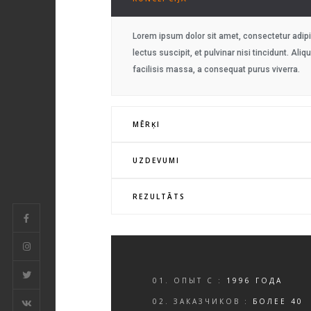
Lorem ipsum dolor sit amet, consectetur adipis
lectus suscipit, et pulvinar nisi tincidunt. A
facilisis massa, a consequat purus viverra.
MĒRĶI
UZDEVUMI
REZULTĀTS
01. ОПЫТ С :
1996 ГОДА
02. ЗАКАЗЧИКОВ :
БОЛЕЕ 40