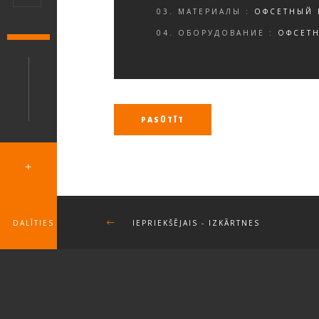
03. МАТЕРИАЛЫ :
ОФСЕТНЫЙ 
04. ОБОРУДОВАНИЕ :
ОФСЕТН
PASŪTĪT
DALĪTIES
IEPRIEKŠĒJAIS
- IZKĀRTNES