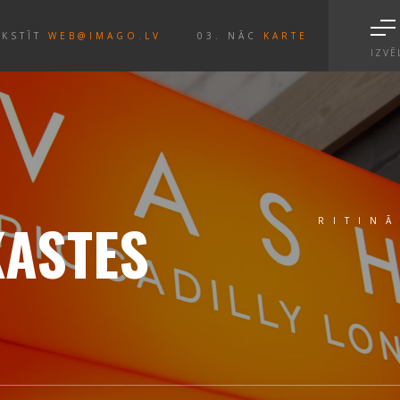
AKSTĪT
WEB@IMAGO.LV
03. NĀC
KARTE
IZVĒ
RITINĀT UZ LEJU
KASTES
RITINĀ