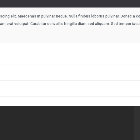
cing elit. Maecenas in pulvinar neque. Nulla finibus lobortis pulvinar. Donec a c
liquam erat volutpat. Curabitur convallis fringilla diam sed aliquam. Sed tempor i