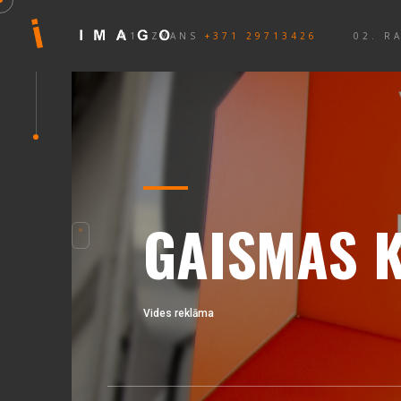
01. ZVANS
+371 29713426
02. R
GAISMAS 
Vides reklāma